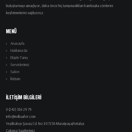
buluşturmayı amaçlıyor, daha önce hiç tanışmadıkları bambaşka yönlerini
keşfetmelerini sağlıyoruz.
MENÜ
Anasayfa
Hakkımızda
Ekiple Tanış
Servislerimiz
Salon
İletişim
İLETIŞIM BILGILERI
0 (242) 316 29 79
info@mdkuafor.com
Yeşilbahçe Şavaş Cd. No:3 07150 Muratpaşa/Antalya
Çalışma Saatlerimiz