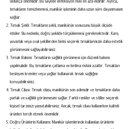
oldukça önemlidir. Bu sayede enfeksiyon riski en aza indirilir. Ayrıca,
tırnakların temizlenmesi, manikür işleminin daha uzun süre dayanmasını
sağlar.
Tırnak Şekli: Tırnakların şekli, manikürün sonucunu büyük ölçüde
etkiler. Bu nedenle, doğru şekilde törpülenmesi gerekmektedir. Kare,
yuvarlak veya oval şekillerden birini seçerek tırnaklarınızın daha estetik
görünmesini sağlayabilirsiniz.
Tırnak Bakımı: Tırnakların sağlıklı görünmesi için düzenli bakımı
yapılmalıdır. Bu, tırnakların çatlama ve kırılma riskini azaltır. Tırnakları
besleyen kremler veya yağlar kullanarak tırnak sağlığını
koruyabilirsiniz.
Tırnak Cilası: Tırnak cilası, manikürün son adımıdır ve tırnakların daha
parlak ve sağlıklı görünmesini sağlar. Farklı renkler ve stiller seçerek
kişisel tarzınızı yansıtabilirsiniz. Ancak, tırnak cilası kullanırken kaliteli
ürünleri tercih etmek önemlidir.
Doğru Ürünlerin Kullanımı: Manikür işlemlerinde kullanılan ürünlerin