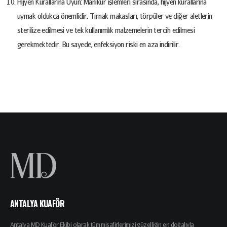
Hijyen Kurallarına Uyun: Manikür işlemleri sırasında, hijyen kurallarına
uymak oldukça önemlidir. Tırnak makasları, törpüler ve diğer aletlerin
sterilize edilmesi ve tek kullanımlık malzemelerin tercih edilmesi
gerekmektedir. Bu sayede, enfeksiyon riski en aza indirilir.
ANTALYA KUAFÖR
Antalya MD Kuaför Ekibi olarak tüm misafirlerimizi güzelliğin en doğalıyla