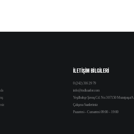
İLETIŞIM BILGILERI
0 (242) 316 29 79
zda
info@mdkuafor.com
nış
Yeşilbahçe Şavaş Cd. No:3 07150 Muratpaşa/A
imiz
Çalışma Saatlerimiz
Pazartesi – Cumartesi 09:00 – 19:00