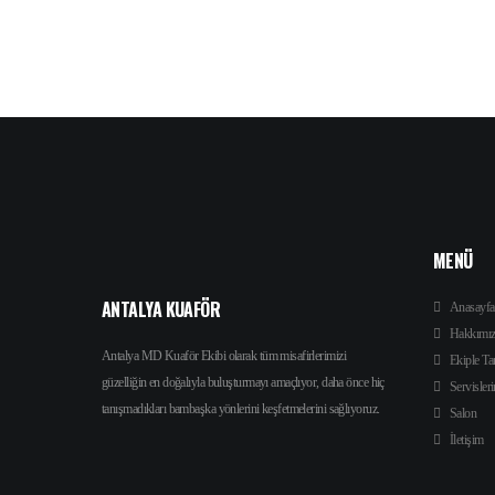
MENÜ
ANTALYA KUAFÖR
Anasayfa
Hakkımı
Antalya MD Kuaför Ekibi olarak tüm misafirlerimizi
Ekiple Ta
güzelliğin en doğalıyla buluşturmayı amaçlıyor, daha önce hiç
Servisler
tanışmadıkları bambaşka yönlerini keşfetmelerini sağlıyoruz.
Salon
İletişim