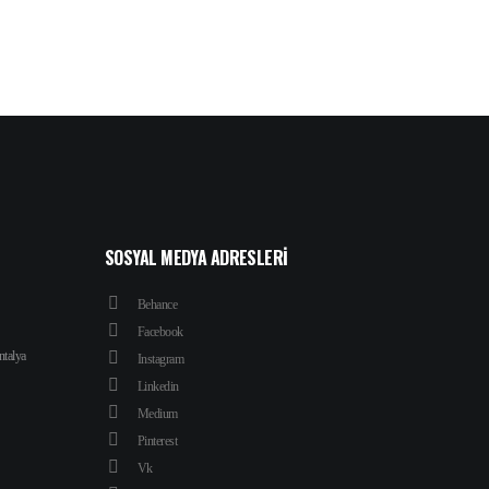
SOSYAL MEDYA ADRESLERI
Behance
Facebook
ntalya
Instagram
Linkedin
Medium
Pinterest
Vk