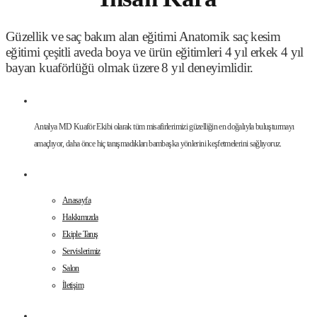
Güzellik ve saç bakım alan eğitimi Anatomik saç kesim
eğitimi çeşitli aveda boya ve ürün eğitimleri 4 yıl erkek 4 yıl
bayan kuaförlüğü olmak üzere 8 yıl deneyimlidir.
ANTALYA KUAFÖR
Antalya MD Kuaför Ekibi olarak tüm misafirlerimizi güzelliğin en doğalıyla buluşturmayı
amaçlıyor, daha önce hiç tanışmadıkları bambaşka yönlerini keşfetmelerini sağlıyoruz.
Menü
Anasayfa
Hakkımızda
Ekiple Tanış
Servislerimiz
Salon
İletişim
İletişim Bilgileri